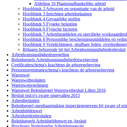
Afdeling 10 Plaatsonafhankelijke arbeid
Hoofdstuk 2 Arbozorg en organisatie van de arbeid
Hoofdstuk 3 Inrichting arbeidsplaatsen
Hoofdstuk 4 Gevaarlijke stoffen
Hoofdstuk 5 Fysieke belasting
Hoofdstuk 6 Fysische factoren
Hoofdstuk 7 Arbeidsmiddelen en specifieke werkzaamhe
Hoofdstuk 8 Persoonlijke beschermingsmiddelen en veilig
Hoofdstuk 9 Verplichtingen, strafbare feiten, overtredinge
Bijlagen behorende bij het Arbeidsomstandighedenbesluit
Arbeidsomstandighedenregeling
Beleidsregels Arbeidsomstandighedenwetgeving
Certificatieschema's krachtens de arboregelgeving
Persoonsregistratieschema's krachtens de arboregelgeving
Warenwet
Warenwetbesluiten
Warenwetregelingen
Warenwet Beleidsregel Warenwetbesluit Liften 2016
Besluit risico's zware ongevallen 2015
Asbestbesluiten
Beleidsregel openbaarmaking inspectiegegevens bij zware of ern
Arbeidstijdenwet
Arbeidstijdenbesluiten
Beleidsregels Arbeidstijdenwet en -besluit
Brochures Nederlandse Arbeidsinspectie