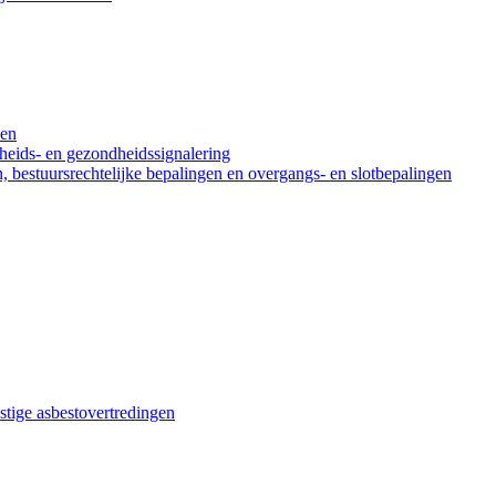
den
heids- en gezondheidssignalering
n, bestuursrechtelijke bepalingen en overgangs- en slotbepalingen
stige asbestovertredingen