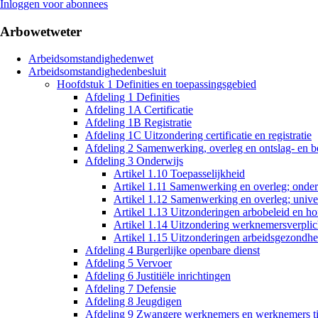
Inloggen voor abonnees
Arbowetweter
Arbeidsomstandighedenwet
Arbeidsomstandighedenbesluit
Hoofdstuk 1 Definities en toepassingsgebied
Afdeling 1 Definities
Afdeling 1A Certificatie
Afdeling 1B Registratie
Afdeling 1C Uitzondering certificatie en registratie
Afdeling 2 Samenwerking, overleg en ontslag- en 
Afdeling 3 Onderwijs
Artikel 1.10 Toepasselijkheid
Artikel 1.11 Samenwerking en overleg; onde
Artikel 1.12 Samenwerking en overleg; unive
Artikel 1.13 Uitzonderingen arbobeleid en ho
Artikel 1.14 Uitzondering werknemersverplic
Artikel 1.15 Uitzonderingen arbeidsgezondh
Afdeling 4 Burgerlijke openbare dienst
Afdeling 5 Vervoer
Afdeling 6 Justitiële inrichtingen
Afdeling 7 Defensie
Afdeling 8 Jeugdigen
Afdeling 9 Zwangere werknemers en werknemers tij