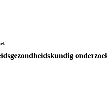
oek
beidsgezondheidskundig onderzoe