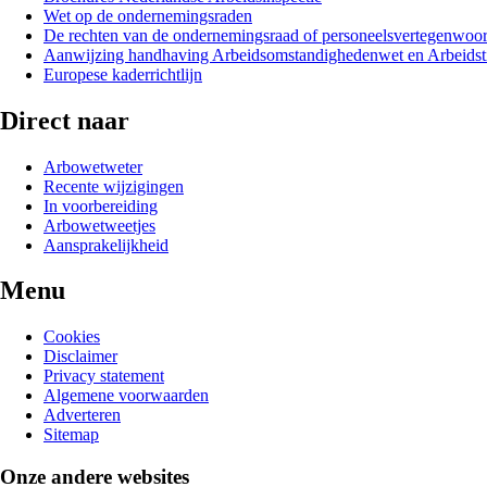
Wet op de ondernemingsraden
De rechten van de ondernemingsraad of personeelsvertegenwoord
Aanwijzing handhaving Arbeidsomstandighedenwet en Arbeidst
Europese kaderrichtlijn
Direct naar
Arbowetweter
Recente wijzigingen
In voorbereiding
Arbowetweetjes
Aansprakelijkheid
Menu
Cookies
Disclaimer
Privacy statement
Algemene voorwaarden
Adverteren
Sitemap
Onze andere websites