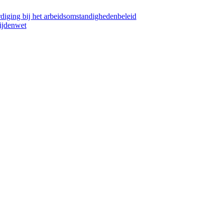
iging bij het arbeidsomstandighedenbeleid
ijdenwet