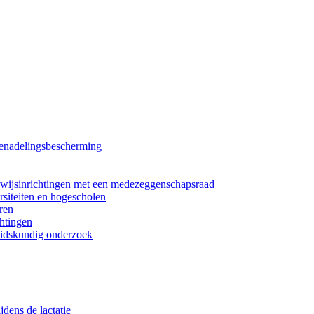
benadelingsbescherming
rwijsinrichtingen met een medezeggenschapsraad
rsiteiten en hogescholen
ren
htingen
eidskundig onderzoek
dens de lactatie