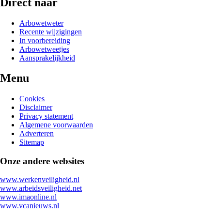
Direct naar
Arbowetweter
Recente wijzigingen
In voorbereiding
Arbowetweetjes
Aansprakelijkheid
Menu
Cookies
Disclaimer
Privacy statement
Algemene voorwaarden
Adverteren
Sitemap
Onze andere websites
www.werkenveiligheid.nl
www.arbeidsveiligheid.net
www.imaonline.nl
www.vcanieuws.nl