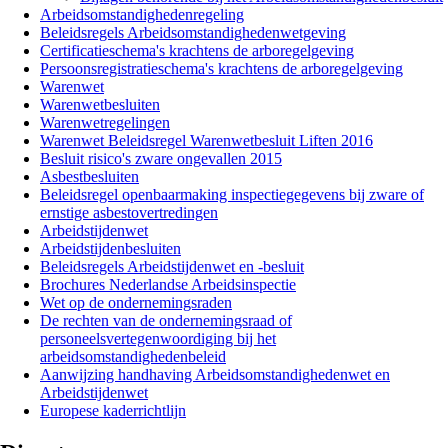
Arbeidsomstandighedenregeling
Beleidsregels Arbeidsomstandighedenwetgeving
Certificatieschema's krachtens de arboregelgeving
Persoonsregistratieschema's krachtens de arboregelgeving
Warenwet
Warenwetbesluiten
Warenwetregelingen
Warenwet Beleidsregel Warenwetbesluit Liften 2016
Besluit risico's zware ongevallen 2015
Asbestbesluiten
Beleidsregel openbaarmaking inspectiegegevens bij zware of
ernstige asbestovertredingen
Arbeidstijdenwet
Arbeidstijdenbesluiten
Beleidsregels Arbeidstijdenwet en -besluit
Brochures Nederlandse Arbeidsinspectie
Wet op de ondernemingsraden
De rechten van de ondernemingsraad of
personeelsvertegenwoordiging bij het
arbeidsomstandighedenbeleid
Aanwijzing handhaving Arbeidsomstandighedenwet en
Arbeidstijdenwet
Europese kaderrichtlijn