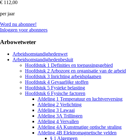
€ 112,00
per jaar
Word nu abonnee!
Inloggen voor abonnees
Arbowetweter
Arbeidsomstandighedenwet
Arbeidsomstandighedenbesluit
Hoofdstuk 1 Definities en toepassingsgebied
Hoofdstuk 2 Arbozorg en organisatie van de arbeid
Hoofdstuk 3 Inrichting arbeidsplaatsen
Hoofdstuk 4 Gevaarlijke stoffen
Hoofdstuk 5 Fysieke belasting
Hoofdstuk 6 Fysische factoren
Afdeling 1 Temperatuur en luchtverversing
Afdeling 2 Verlichting
Afdeling 3 Lawaai
Afdeling 3A Trillingen
Afdeling 4 Vervallen
Afdeling 4A Kunstmatige optische straling
Afdeling 4B Elektromagnetische velden
§ 1 Algemeen