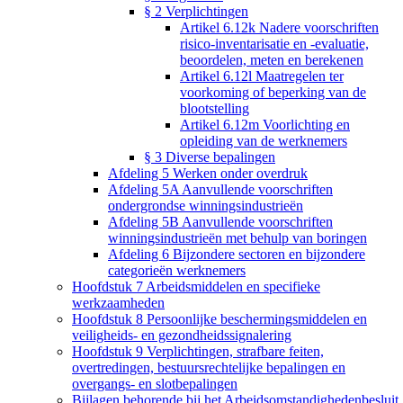
§ 2 Verplichtingen
Artikel 6.12k Nadere voorschriften
risico-inventarisatie en -evaluatie,
beoordelen, meten en berekenen
Artikel 6.12l Maatregelen ter
voorkoming of beperking van de
blootstelling
Artikel 6.12m Voorlichting en
opleiding van de werknemers
§ 3 Diverse bepalingen
Afdeling 5 Werken onder overdruk
Afdeling 5A Aanvullende voorschriften
ondergrondse winningsindustrieën
Afdeling 5B Aanvullende voorschriften
winningsindustrieën met behulp van boringen
Afdeling 6 Bijzondere sectoren en bijzondere
categorieën werknemers
Hoofdstuk 7 Arbeidsmiddelen en specifieke
werkzaamheden
Hoofdstuk 8 Persoonlijke beschermingsmiddelen en
veiligheids- en gezondheidssignalering
Hoofdstuk 9 Verplichtingen, strafbare feiten,
overtredingen, bestuursrechtelijke bepalingen en
overgangs- en slotbepalingen
Bijlagen behorende bij het Arbeidsomstandighedenbesluit