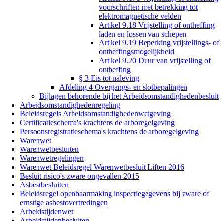
voorschriften met betrekking tot
elektromagnetische velden
Artikel 9.18 Vrijstelling of ontheffing
laden en lossen van schepen
Artikel 9.19 Beperking vrijstellings- of
ontheffingsmogelijkheid
Artikel 9.20 Duur van vrijstelling of
ontheffing
§ 3 Eis tot naleving
Afdeling 4 Overgangs- en slotbepalingen
Bijlagen behorende bij het Arbeidsomstandighedenbesluit
Arbeidsomstandighedenregeling
Beleidsregels Arbeidsomstandighedenwetgeving
Certificatieschema's krachtens de arboregelgeving
Persoonsregistratieschema's krachtens de arboregelgeving
Warenwet
Warenwetbesluiten
Warenwetregelingen
Warenwet Beleidsregel Warenwetbesluit Liften 2016
Besluit risico's zware ongevallen 2015
Asbestbesluiten
Beleidsregel openbaarmaking inspectiegegevens bij zware of
ernstige asbestovertredingen
Arbeidstijdenwet
Arbeidstijdenbesluiten