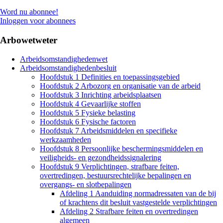
Word nu abonnee!
Inloggen voor abonnees
Arbowetweter
Arbeidsomstandighedenwet
Arbeidsomstandighedenbesluit
Hoofdstuk 1 Definities en toepassingsgebied
Hoofdstuk 2 Arbozorg en organisatie van de arbeid
Hoofdstuk 3 Inrichting arbeidsplaatsen
Hoofdstuk 4 Gevaarlijke stoffen
Hoofdstuk 5 Fysieke belasting
Hoofdstuk 6 Fysische factoren
Hoofdstuk 7 Arbeidsmiddelen en specifieke
werkzaamheden
Hoofdstuk 8 Persoonlijke beschermingsmiddelen en
veiligheids- en gezondheidssignalering
Hoofdstuk 9 Verplichtingen, strafbare feiten,
overtredingen, bestuursrechtelijke bepalingen en
overgangs- en slotbepalingen
Afdeling 1 Aanduiding normadressaten van de bij
of krachtens dit besluit vastgestelde verplichtingen
Afdeling 2 Strafbare feiten en overtredingen
algemeen