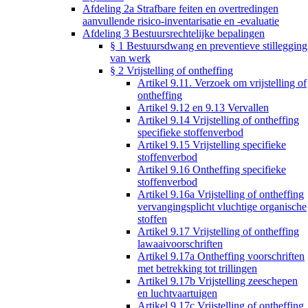
Afdeling 2a Strafbare feiten en overtredingen
aanvullende risico-inventarisatie en -evaluatie
Afdeling 3 Bestuursrechtelijke bepalingen
§ 1 Bestuursdwang en preventieve stillegging
van werk
§ 2 Vrijstelling of ontheffing
Artikel 9.11. Verzoek om vrijstelling of
ontheffing
Artikel 9.12 en 9.13 Vervallen
Artikel 9.14 Vrijstelling of ontheffing
specifieke stoffenverbod
Artikel 9.15 Vrijstelling specifieke
stoffenverbod
Artikel 9.16 Ontheffing specifieke
stoffenverbod
Artikel 9.16a Vrijstelling of ontheffing
vervangingsplicht vluchtige organische
stoffen
Artikel 9.17 Vrijstelling of ontheffing
lawaaivoorschriften
Artikel 9.17a Ontheffing voorschriften
met betrekking tot trillingen
Artikel 9.17b Vrijstelling zeeschepen
en luchtvaartuigen
Artikel 9.17c Vrijstelling of ontheffing