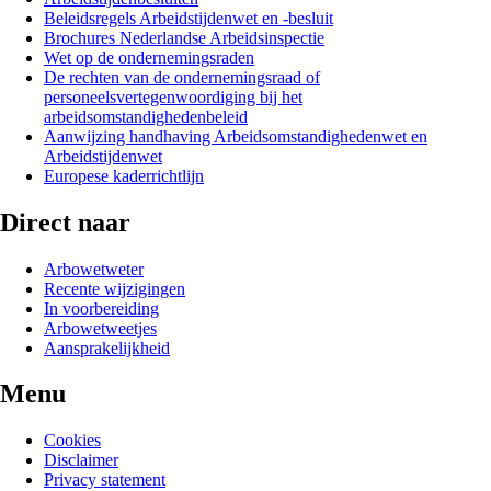
Beleidsregels Arbeidstijdenwet en -besluit
Brochures Nederlandse Arbeidsinspectie
Wet op de ondernemingsraden
De rechten van de ondernemingsraad of
personeelsvertegenwoordiging bij het
arbeidsomstandighedenbeleid
Aanwijzing handhaving Arbeidsomstandighedenwet en
Arbeidstijdenwet
Europese kaderrichtlijn
Direct naar
Arbowetweter
Recente wijzigingen
In voorbereiding
Arbowetweetjes
Aansprakelijkheid
Menu
Cookies
Disclaimer
Privacy statement