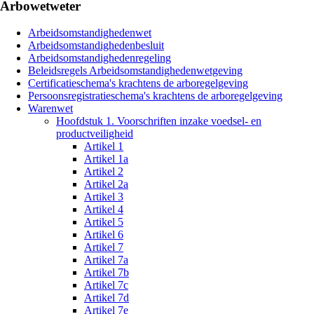
Arbowetweter
Arbeidsomstandighedenwet
Arbeidsomstandighedenbesluit
Arbeidsomstandighedenregeling
Beleidsregels Arbeidsomstandighedenwetgeving
Certificatieschema's krachtens de arboregelgeving
Persoonsregistratieschema's krachtens de arboregelgeving
Warenwet
Hoofdstuk 1. Voorschriften inzake voedsel- en
productveiligheid
Artikel 1
Artikel 1a
Artikel 2
Artikel 2a
Artikel 3
Artikel 4
Artikel 5
Artikel 6
Artikel 7
Artikel 7a
Artikel 7b
Artikel 7c
Artikel 7d
Artikel 7e