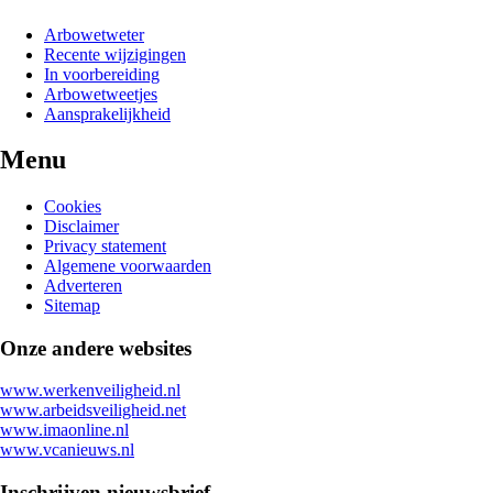
Arbowetweter
Recente wijzigingen
In voorbereiding
Arbowetweetjes
Aansprakelijkheid
Menu
Cookies
Disclaimer
Privacy statement
Algemene voorwaarden
Adverteren
Sitemap
Onze andere websites
www.werkenveiligheid.nl
www.arbeidsveiligheid.net
www.imaonline.nl
www.vcanieuws.nl
Inschrijven nieuwsbrief