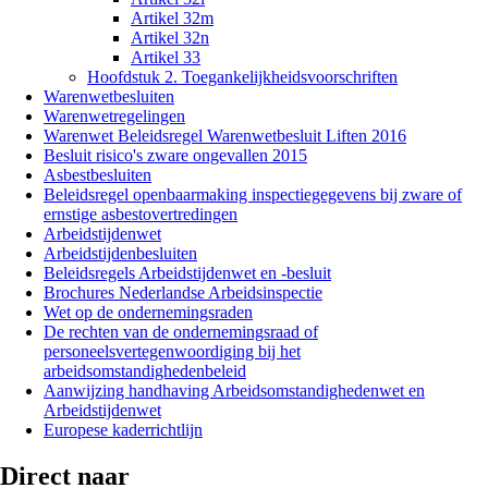
Artikel 32m
Artikel 32n
Artikel 33
Hoofdstuk 2. Toegankelijkheidsvoorschriften
Warenwetbesluiten
Warenwetregelingen
Warenwet Beleidsregel Warenwetbesluit Liften 2016
Besluit risico's zware ongevallen 2015
Asbestbesluiten
Beleidsregel openbaarmaking inspectiegegevens bij zware of
ernstige asbestovertredingen
Arbeidstijdenwet
Arbeidstijdenbesluiten
Beleidsregels Arbeidstijdenwet en -besluit
Brochures Nederlandse Arbeidsinspectie
Wet op de ondernemingsraden
De rechten van de ondernemingsraad of
personeelsvertegenwoordiging bij het
arbeidsomstandighedenbeleid
Aanwijzing handhaving Arbeidsomstandighedenwet en
Arbeidstijdenwet
Europese kaderrichtlijn
Direct naar