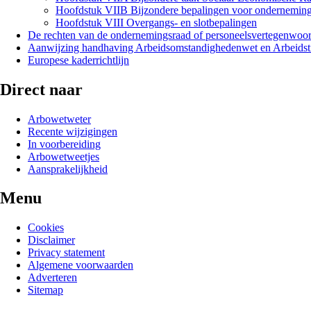
Hoofdstuk VIIB Bijzondere bepalingen voor ondernemings
Hoofdstuk VIII Overgangs- en slotbepalingen
De rechten van de ondernemingsraad of personeelsvertegenwoord
Aanwijzing handhaving Arbeidsomstandighedenwet en Arbeidst
Europese kaderrichtlijn
Direct naar
Arbowetweter
Recente wijzigingen
In voorbereiding
Arbowetweetjes
Aansprakelijkheid
Menu
Cookies
Disclaimer
Privacy statement
Algemene voorwaarden
Adverteren
Sitemap