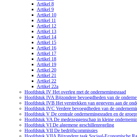
Artikel 8
Artikel 9
Artikel 10
Artikel 11
Artikel 12
Artikel 13
Artikel 14
Artikel 15
Artikel 16
Artikel 17
Artikel 18
Artikel 19
Artikel 20
Artikel 21
Artikel 22
Artikel 22a
Hoofdstuk IV Het overleg met de ondernemingsraad
Hoofdstuk IVA Bijzondere bevoegdheden van de ondern
Hoofdstuk IVB Het verstrekken van gegevens aan de ond
Hoofdstuk IVC Verdere bevoegdheden van de ondernemi
Hoofdstuk V De centrale ondernemingsraden en de groe
Hoofdstuk VA De medezeggenschap in kleine ondernemi
Hoofdstuk VI De algemene geschillenregeling
Hoofdstuk VII De bedrijfscommissies
Hoofdstuk VIIA Bijzondere taak Sociaal-Economische R