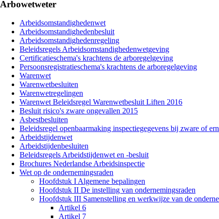
Arbowetweter
Arbeidsomstandighedenwet
Arbeidsomstandighedenbesluit
Arbeidsomstandighedenregeling
Beleidsregels Arbeidsomstandighedenwetgeving
Certificatieschema's krachtens de arboregelgeving
Persoonsregistratieschema's krachtens de arboregelgeving
Warenwet
Warenwetbesluiten
Warenwetregelingen
Warenwet Beleidsregel Warenwetbesluit Liften 2016
Besluit risico's zware ongevallen 2015
Asbestbesluiten
Beleidsregel openbaarmaking inspectiegegevens bij zware of ern
Arbeidstijdenwet
Arbeidstijdenbesluiten
Beleidsregels Arbeidstijdenwet en -besluit
Brochures Nederlandse Arbeidsinspectie
Wet op de ondernemingsraden
Hoofdstuk I Algemene bepalingen
Hoofdstuk II De instelling van ondernemingsraden
Hoofdstuk III Samenstelling en werkwijze van de ondern
Artikel 6
Artikel 7