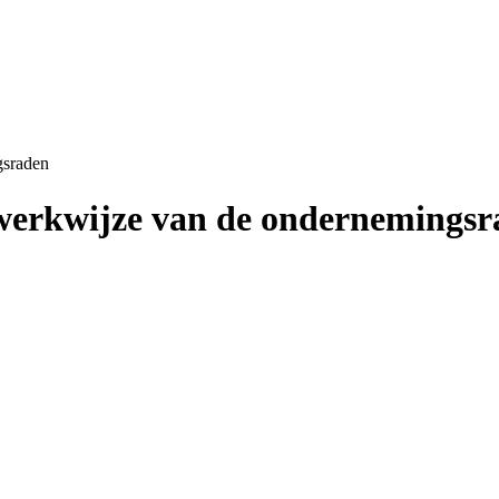
gsraden
 werkwijze van de ondernemings