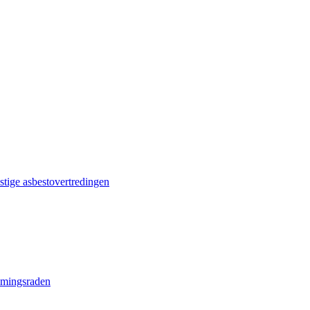
stige asbestovertredingen
emingsraden